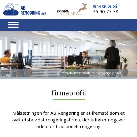
Skip
Ring til os på
to
76 90 77 78
content
Kvalitetsarbejde til konkurrencedygtige priser
Firmaprofil
Målsætningen for AB Rengøring er at fremstå som et
kvalitetsbevidst rengøringsfirma, der udfører opgaver
inden for traditionelt rengøring.